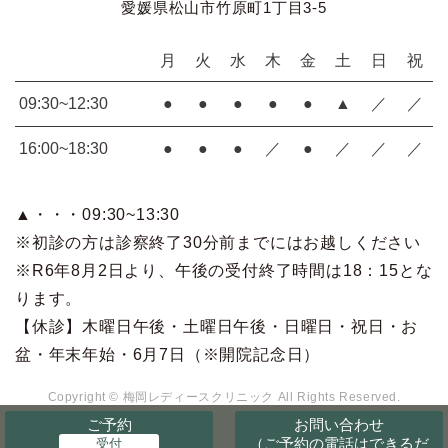
愛媛県松山市竹原町1丁目3-5
月
火
水
木
金
土
日
祝
09:30~12:30
●
●
●
●
●
▲
／
／
16:00~18:30
●
●
●
／
●
／
／
／
▲・・・09:30~13:30
※初診の方は診察終了30分前までにはお越しください
※R6年8月2日より、午後の受付終了時間は18：15とな
ります。
【休診】木曜日午後・土曜日午後・日曜日・祝日・お
盆・年末年始・6月7日（※開院記念日）
Copyright © 梅岡レディースクリニック All Rights Reserved.
ご予約
お問い合わせ
（ご予約の電話はできるだ